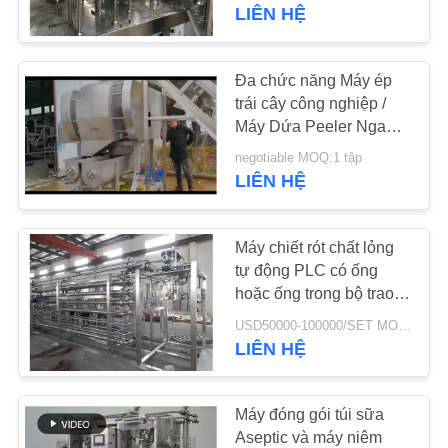
VR
LIÊN HỆ
VỀ
Đa chức năng Máy ép
118
CHÚNG
trái cây công nghiệp /
Máy Dứa Peeler Ngang
TÔI
Túi vô trùng
dao cố định
negotiable MOQ:1 tập
LIÊN HỆ
THAM
QUAN
Máy chiết rót chất lỏng
NHÀ
tự động PLC có ống
hoặc ống trong bộ trao
MÁY
63
đổi nhiệt ống
USD50000-100000/SET MOQ:1 tập
LIÊN HỆ
Máy khử trùng
KIỂM
SOÁT
Máy đóng gói túi sữa
CHẤT
Aseptic và máy niêm