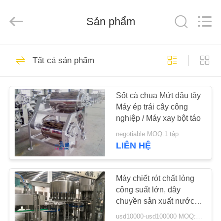
KUNSHAN
YGT
IMP.&EXP.
CO.,LTD.
Sản phẩm
All
Rights
Reserved.
Developed
TRANG
by
81
ECER
Tất cả sản phẩm
CHỦ
Aseptic Bag Filler
Sốt cà chua Mứt dâu tây
CÁC
Máy ép trái cây công
SẢN
nghiệp / Máy xay bột táo
PHẨM
negotiable MOQ:1 tập
LIÊN HỆ
62
VIDEO
Máy chiết rót chất lỏng
Máy chiết rót BIB
công suất lớn, dây
HƯỚNG
chuyền sản xuất nước
DẪN
ép tiếng ồn thấp
usd10000-usd100000 MOQ:1 tập