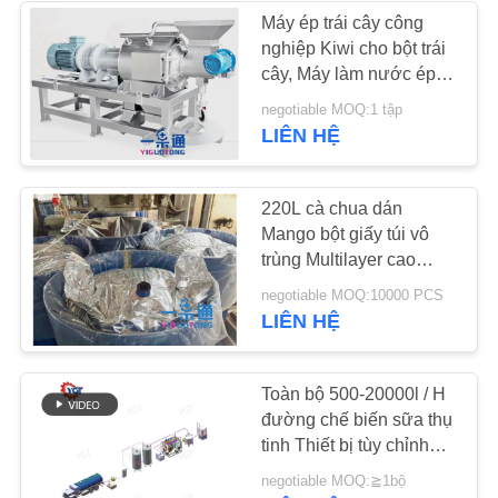
SƠ
Máy ép trái cây công
ĐỒ
nghiệp Kiwi cho bột trái
197
cây, Máy làm nước ép
TRANG
Giải pháp dự án
xoài
negotiable MOQ:1 tập
WEB
LIÊN HỆ
chìa khóa trao tay
PRIVACY
220L cà chua dán
POLICY
Mango bột giấy túi vô
trùng Multilayer cao
Barrier
126
negotiable MOQ:10000 PCS
LIÊN HỆ
thiết bị tiền xử lý
Toàn bộ 500-20000l / H
đường chế biến sữa thụ
tinh Thiết bị tùy chỉnh
cho ngành công nghiệp
negotiable MOQ:≧1bộ
sữa SUS304/316