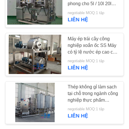
LƯỢNG
phong cho 5l / 10l 20l
30l 50l 100l 220l
negotiable MOQ:1 tập
LIÊN HỆ
149
LIÊN
HỆ
Máy tiệt trùng UHT
Máy ép trái cây công
CHÚNG
nghiệp xoắn ốc SS Máy
TÔI
có tỷ lệ nước ép cao cho
cà chua / gừng
negotiable MOQ:1 tập
TIN
LIÊN HỆ
TỨC
39
Thép không gỉ làm sạch
tại chỗ trong ngành công
CÁC
Hệ thống rửa CIP
nghiệp thực phẩm
TRƯỜNG
chứng nhận CE, thiết bị
negotiable MOQ:1 tập
làm sạch nước
HỢP
LIÊN HỆ