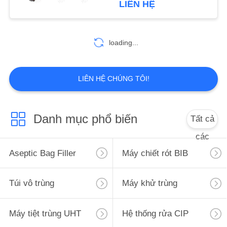
LIÊN HỆ
37
Máy chiết rót và
loading...
đóng gói
LIÊN HỆ CHÚNG TÔI!
Danh mục phổ biến
Tất cả
45
các
Phụ tùng thiết bị
Aseptic Bag Filler
Máy chiết rót BIB
Túi vô trùng
Máy khử trùng
Máy tiệt trùng UHT
Hệ thống rửa CIP