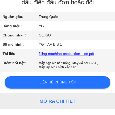
VR
dầu điền đầu đơn hoặc đôi
Nguồn gốc:
Trung Quốc
VỀ
CHÚNG
Hàng hiệu:
YGT
TÔI
Chứng nhận:
CE,ISO
Số mô hình:
YGT-AF-BIB-1
THAM
Tài liệu:
filling machine production ...ce.pdf
QUAN
Điểm nổi bật:
,
,
Máy nạp bib bán nóng
Máy đổ nồi 1-25L
NHÀ
Máy lấp bib chính xác cao
MÁY
LIÊN HỆ CHÚNG TÔI!
KIỂM
SOÁT
MỞ RA CHI TIẾT
CHẤT