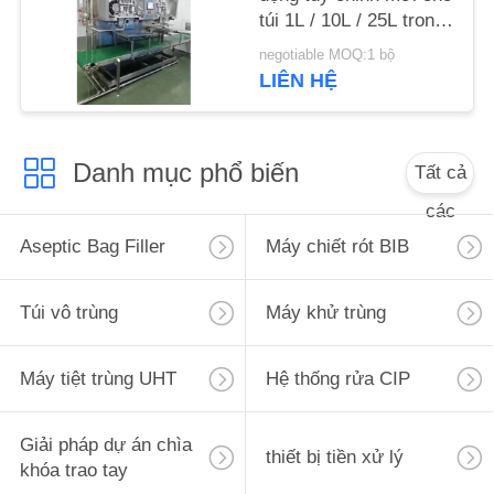
SƠ
túi 1L / 10L / 25L trong
hộp sữa / sữa / nước
ĐỒ
negotiable MOQ:1 bộ
sốt SUS304 / 316
LIÊN HỆ
TRANG
WEB
Danh mục phổ biến
Tất cả
PRIVACY
các
POLICY
Aseptic Bag Filler
Máy chiết rót BIB
Túi vô trùng
Máy khử trùng
Máy tiệt trùng UHT
Hệ thống rửa CIP
Giải pháp dự án chìa
thiết bị tiền xử lý
khóa trao tay