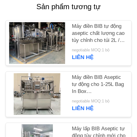
LƯỢNG
Sản phẩm tương tự
LIÊN
Máy điền BIB tự động
HỆ
aseptic chất lượng cao
tùy chỉnh cho túi 2L /
CHÚNG
5L / 20L trong hộp
negotiable MOQ:1 bộ
TÔI
nước trái cây / sữa /
LIÊN HỆ
nước sốt
TIN
Máy điền BIB Aseptic
TỨC
tự động cho 1-25L Bag
In Box
Tomato/Mango/Apple
CÁC
negotiable MOQ:1 bộ
Sauce SUS304/316 tùy
LIÊN HỆ
TRƯỜNG
chỉnh
HỢP
Máy lấp BIB Aseptic tự
động tùy chỉnh mới cho