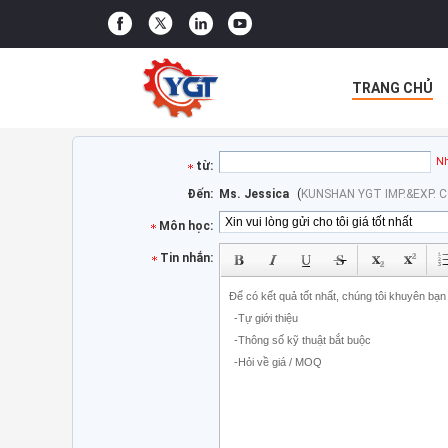
TRANG CHỦ
LIÊN HỆ CHÚN
Nh
từ:
Đến:
Ms. Jessica
(
KUNSHAN YGT IMP.&EXP. C
Môn học:
Tin nhắn: