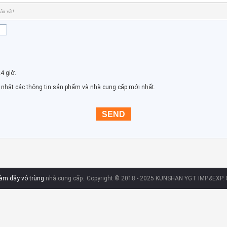
ân vật!
24 giờ.
p nhật các thông tin sản phẩm và nhà cung cấp mới nhất.
àm đầy vô trùng
nhà cung cấp.
Copyright © 2018 - 2025 KUNSHAN YGT IMP.&EXP. CO