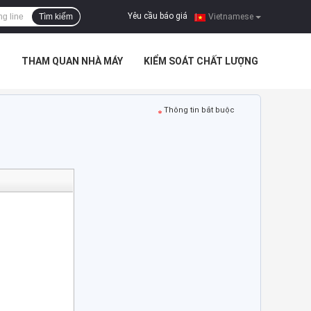
Yêu cầu báo giá
Tìm kiếm
|
Vietnamese
I
THAM QUAN NHÀ MÁY
KIỂM SOÁT CHẤT LƯỢNG
Thông tin bắt buộc