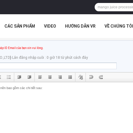
CÁC SẢN PHẨM
VIDEO
HƯỚNG DẪN VR
VỀ CHÚNG TÔ
G TÔI
TIN TỨC
CÁC TRƯỜNG HỢP
ập ID Email của bạn xin vui lòng.
O.,LTD
)
Lân đăng nhập cuôi : 0 giờ 18 từ phút cách đây