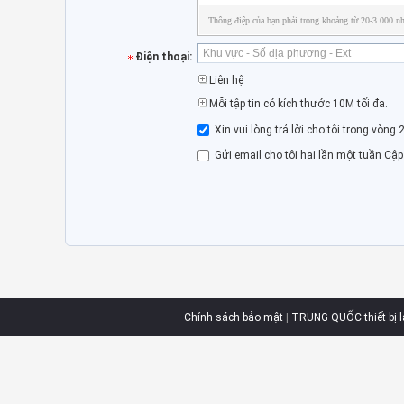
Thông điệp của bạn phải trong khoảng từ 20-3.000 nh
Điện thoại:
Liên hệ
Mỗi tập tin có kích thước 10M tối đa.
Xin vui lòng trả lời cho tôi trong vòng 
Gửi email cho tôi hai lần một tuần Cậ
Chính sách bảo mật
|
TRUNG QUỐC thiết bị l