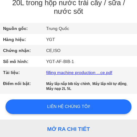
VR
20L trong hộp nước trái cây / sữa /
nước sốt
VỀ
Nguồn gốc:
Trung Quốc
CHÚNG
Hàng hiệu:
YGT
TÔI
Chứng nhận:
CE,ISO
THAM
Số mô hình:
YGT-AF-BIB-1
QUAN
Tài liệu:
filling machine production ...ce.pdf
NHÀ
Điểm nổi bật:
,
,
Máy lấp nắp bib tùy chỉnh
Máy lấp nồi tự động
Máy nạp 2L 5L
MÁY
LIÊN HỆ CHÚNG TÔI!
KIỂM
SOÁT
MỞ RA CHI TIẾT
CHẤT