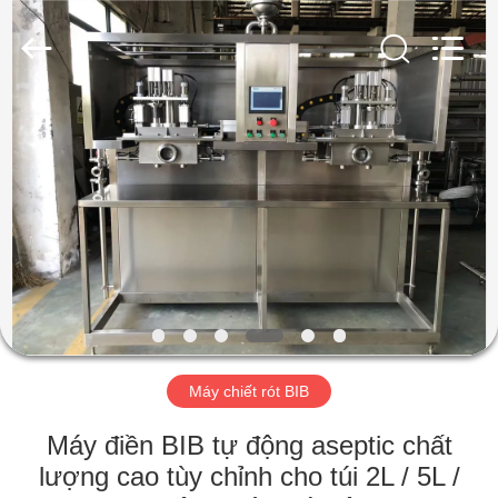
KUNSHAN
YGT
IMP.&EXP.
CO.,LTD.
All
Rights
Reserved.
Developed
TRANG
by
ECER
CHỦ
CÁC
SẢN
PHẨM
VIDEO
Máy chiết rót BIB
HƯỚNG
Máy điền BIB tự động aseptic chất
DẪN
lượng cao tùy chỉnh cho túi 2L / 5L /