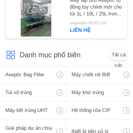
Máy lấp BIB Aseptic tự
SƠ
động tùy chỉnh mới cho
ĐỒ
túi 1L / 10L / 25L trong
hộp sữa / sữa / nước
TRANG
negotiable MOQ:1 bộ
sốt SUS304 / 316
LIÊN HỆ
WEB
PRIVACY
Danh mục phổ biến
Tất cả
POLICY
các
Aseptic Bag Filler
Máy chiết rót BIB
Túi vô trùng
Máy khử trùng
Máy tiệt trùng UHT
Hệ thống rửa CIP
Giải pháp dự án chìa
thiết bị tiền xử lý