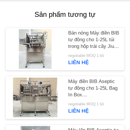
LƯỢNG
Sản phẩm tương tự
LIÊN
HỆ
Bán nóng Máy điền BIB
tự động cho 1-25L túi
CHÚNG
trong hộp trái cây Jiuce
TÔI
/ sữa / dầu điền đầu
negotiable MOQ:1 bộ
đơn hoặc đôi
LIÊN HỆ
TIN
TỨC
Máy điền BIB Aseptic
tự động cho 1-25L Bag
In Box
CÁC
Tomato/Mango/Apple
negotiable MOQ:1 bộ
TRƯỜNG
Sauce SUS304/316 tùy
LIÊN HỆ
HỢP
chỉnh