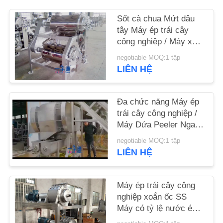
LƯỢNG
Sốt cà chua Mứt dâu
tây Máy ép trái cây
LIÊN
công nghiệp / Máy xay
HỆ
bột táo
negotiable MOQ:1 tập
CHÚNG
LIÊN HỆ
TÔI
Đa chức năng Máy ép
trái cây công nghiệp /
TIN
Máy Dứa Peeler Ngang
TỨC
dao cố định
negotiable MOQ:1 tập
LIÊN HỆ
CÁC
TRƯỜNG
Máy ép trái cây công
nghiệp xoắn ốc SS
HỢP
Máy có tỷ lệ nước ép
cao cho cà chua / gừng