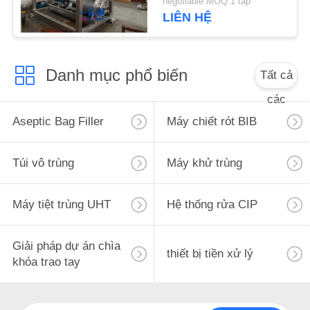
negotiable MOQ:1 tập
SƠ
LIÊN HỆ
ĐỒ
TRANG
Danh mục phổ biến
Tất cả
WEB
các
PRIVACY
Aseptic Bag Filler
Máy chiết rót BIB
POLICY
Túi vô trùng
Máy khử trùng
Máy tiệt trùng UHT
Hệ thống rửa CIP
Giải pháp dự án chìa
thiết bị tiền xử lý
khóa trao tay