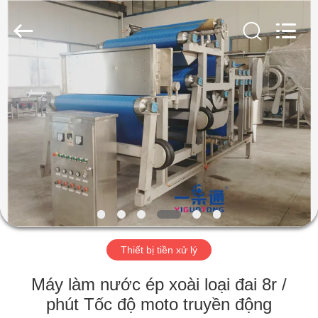
KUNSHAN
YGT
IMP.&EXP.
CO.,LTD.
All
Rights
Reserved.
Developed
TRANG
by
ECER
CHỦ
CÁC
SẢN
PHẨM
VIDEO
Thiết bị tiền xử lý
HƯỚNG
Máy làm nước ép xoài loại đai 8r /
DẪN
phút Tốc độ moto truyền động