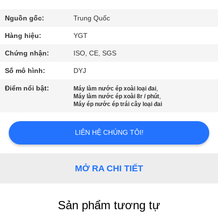
VR
Nguồn gốc:
Trung Quốc
VỀ
Hàng hiệu:
YGT
CHÚNG
Chứng nhận:
ISO, CE, SGS
TÔI
Số mô hình:
DYJ
Điểm nổi bật:
,
Máy làm nước ép xoài loại đai
THAM
,
Máy làm nước ép xoài 8r / phút
Máy ép nước ép trái cây loại đai
QUAN
NHÀ
LIÊN HỆ CHÚNG TÔI!
MÁY
MỞ RA CHI TIẾT
KIỂM
SOÁT
Sản phẩm tương tự
CHẤT