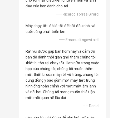
cho tôi thấy điều kiện chuyên môn và lãnh
đạo của bạn dành cho tôi.
—— Ricardo Torres Girardi
Máy chạy tốt. đó là tốt để bắt đầu nhỏ, và
cuối cùng phát triển lớn.
—— Emanueli ngowi airtl
Rất vui được gặp bạn hôm nay và cảm ơn
bạn đã dành thời gian ghé thăm chúng tôi.
thiết bị tồn tại chạy tốt. Hơn nữa trong cuộc
họp của chúng tôi, chúng tôi muốn thêm
một thiết bị của máy rót vô trùng, chúng tôi
cũng đồng ý bao gồm một máy tiệt trùng
hình ống hoàn chỉnh với một máy làm lạnh
và nồi hơi. Chúng tôi mong muốn thiết lập
một mối quan hệ lâu dài.
—— Daniel
các phụ tùng là đúng để phù hợp với máy