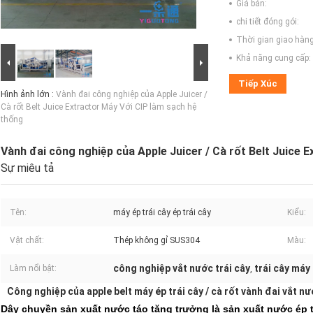
Giá bán:
chi tiết đóng gói:
Thời gian giao hàng
Khả năng cung cấp:
Tiếp Xúc
Hình ảnh lớn :
Vành đai công nghiệp của Apple Juicer /
Cà rốt Belt Juice Extractor Máy Với CIP làm sạch hệ
thống
Vành đai công nghiệp của Apple Juicer / Cà rốt Belt Juice 
Sự miêu tả
Tên:
máy ép trái cây ép trái cây
Kiểu:
Vật chất:
Thép không gỉ SUS304
Màu:
công nghiệp vắt nước trái cây
trái cây máy
Làm nổi bật:
,
Công nghiệp của apple belt máy ép trái cây / cà rốt vành đai vắt nướ
Dây chuyền sản xuất nước táo tăng trưởng là sản xuất nước ép t