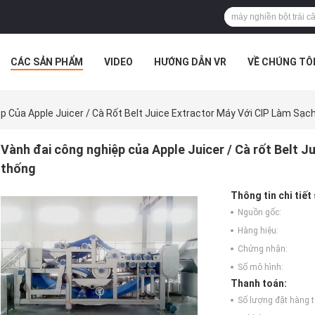
CÁC SẢN PHẨM
VIDEO
HƯỚNG DẪN VR
VỀ CHÚNG TÔ
G TÔI
TIN TỨC
CÁC TRƯỜNG HỢP
p Của Apple Juicer / Cà Rốt Belt Juice Extractor Máy Với CIP Làm Sạ
Vành đai công nghiệp của Apple Juicer / Cà rốt Belt J
thống
Thông tin chi tiết
Nguồn gốc:
Hàng hiệu:
Chứng nhận:
Số mô hình:
Thanh toán:
Số lượng đặt hàng tố