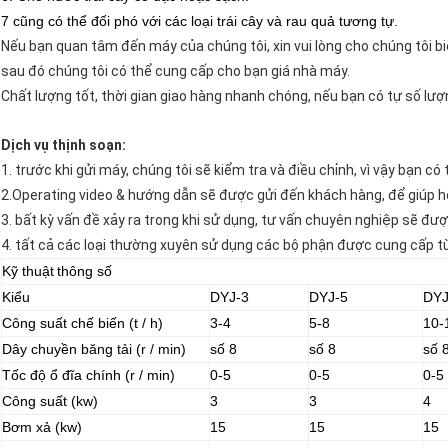
7 cũng có thể đối phó với các loại trái cây và rau quả tương tự.
Nếu bạn quan tâm đến máy của chúng tôi, xin vui lòng cho chúng tôi b
sau đó chúng tôi có thể cung cấp cho bạn giá nhà máy.
Chất lượng tốt, thời gian giao hàng nhanh chóng, nếu bạn có tự số lượn
Dịch vụ thịnh soạn:
1. trước khi gửi máy, chúng tôi sẽ kiểm tra và điều chỉnh, vì vậy bạn c
2.Operating video & hướng dẫn sẽ được gửi đến khách hàng, để giúp 
3. bất kỳ vấn đề xảy ra trong khi sử dụng, tư vấn chuyên nghiệp sẽ đượ
4. tất cả các loại thường xuyên sử dụng các bộ phận được cung cấp t
Kỹ thuật
thông số
Kiểu
DYJ-3
DYJ-5
DYJ
Công suất chế biến (t / h)
3-4
5-8
10-
Dây chuyền băng tải (r / min)
số 8
số 8
số 
Tốc độ ổ đĩa chính (r / min)
0-5
0-5
0-5
Công suất (kw)
3
3
4
Bơm xả (kw)
15
15
15