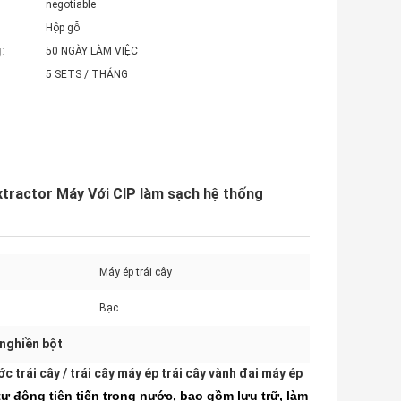
negotiable
Hộp gỗ
:
50 NGÀY LÀM VIỆC
5 SETS / THÁNG
Extractor Máy Với CIP làm sạch hệ thống
Máy ép trái cây
Bạc
 nghiền bột
c trái cây / trái cây máy ép trái cây vành đai máy ép
ự động tiên tiến trong nước, bao gồm lưu trữ, làm