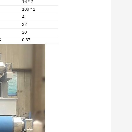
16 * 2
189 * 2
4
32
20
5
0,37