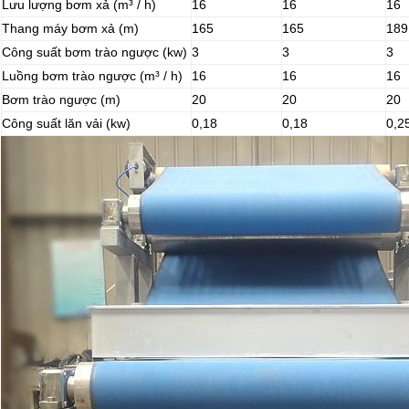
Lưu lượng bơm xả (m³ / h)
16
16
16
Thang máy bơm xả (m)
165
165
189
Công suất bơm trào ngược (kw)
3
3
3
Luồng bơm trào ngược (m³ / h)
16
16
16
Bơm trào ngược (m)
20
20
20
Công suất lăn vải (kw)
0,18
0,18
0,2