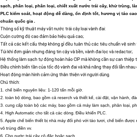
sạch, phân loại, phân loại, chiết xuất nước trái cây, khử trùng, l
PLC kiểm soát, hoạt động dễ dàng, ổn định tốt, hương vị táo cao
chuẩn quốc gia
.
Thông số kỹ thuật máy vắt nước trái cây loại vành đai:
Cuộn cường độ cao đảm bảo hiệu quả cao;
Tất cả các kết cấu thép không gỉ đều tuân thủ các tiêu chuẩn vệ sinh
Túi khí đơn giản nhưng đáng tin cậy và bền, vành đai lọc và redactor;
Hệ thống làm sạch tự động hoàn hảo CIP mà không cần sự can thiệp t
Điều chỉnh biến tần của tốc độ vành đai và khả năng thay đổi lẫn nhau 
Hoạt động màn hình cảm ứng thân thiện với người dùng.
Chú thích:
1. chế biến nguyên liệu: 1-120 tấn mỗi giờ.
2. toàn bộ dòng, bao gồm cả reserch và thiết kế, cài đặt, vận hành, đà
3. cung cấp toàn bộ các máy, bao gồm cả máy làm sạch, phân loại, phân 
4. High Automatic cho tất cả các dòng.
Điều khiển PLC.
5. Apple chế biến thiết bị nhà máy đối phó với táo tươi, chế biến được 
vô trùng điền vv.
6. Cho nước trái cây cô đặc hoặc sạch.