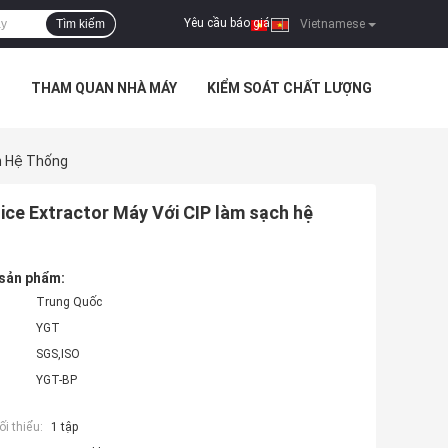
Yêu cầu báo giá
Tìm kiếm
|
Vietnamese
I
THAM QUAN NHÀ MÁY
KIỂM SOÁT CHẤT LƯỢNG
ch Hệ Thống
uice Extractor Máy Với CIP làm sạch hệ
 sản phẩm:
Trung Quốc
YGT
SGS,ISO
YGT-BP
i thiểu:
1 tập