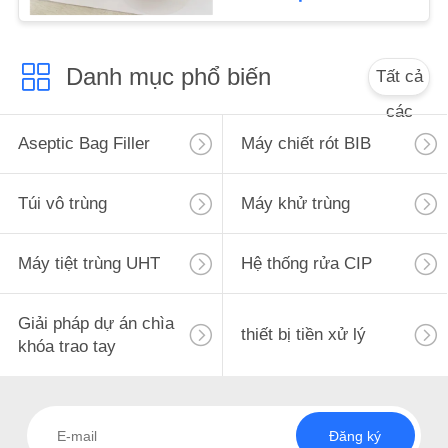
SƠ
ĐỒ
Danh mục phổ biến
Tất cả
TRANG
WEB
các
Aseptic Bag Filler
Máy chiết rót BIB
PRIVACY
Túi vô trùng
Máy khử trùng
POLICY
Máy tiệt trùng UHT
Hệ thống rửa CIP
Giải pháp dự án chìa
thiết bị tiền xử lý
khóa trao tay
Đăng ký