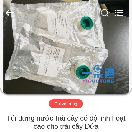
YGT
IMP.&EXP.
CO.,LTD.
All
Rights
Reserved.
Developed
by
TRANG
ECER
CHỦ
CÁC
SẢN
PHẨM
VIDEO
Túi vô trùng
HƯỚNG
Túi đựng nước trái cây có độ linh hoạt
DẪN
cao cho trái cây Dứa