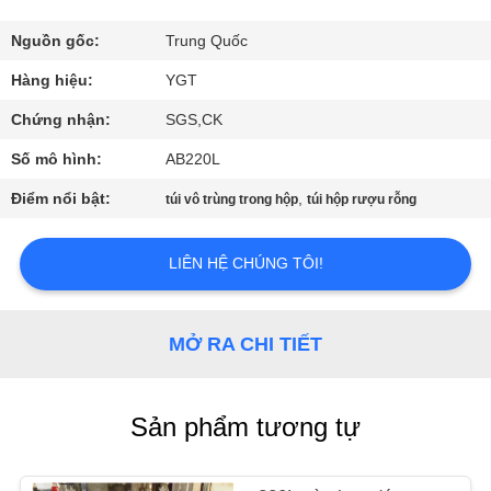
VR
Nguồn gốc:
Trung Quốc
VỀ
Hàng hiệu:
YGT
CHÚNG
Chứng nhận:
SGS,CK
TÔI
Số mô hình:
AB220L
Điểm nổi bật:
,
túi vô trùng trong hộp
túi hộp rượu rỗng
THAM
QUAN
LIÊN HỆ CHÚNG TÔI!
NHÀ
MÁY
MỞ RA CHI TIẾT
KIỂM
Sản phẩm tương tự
SOÁT
CHẤT