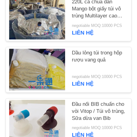
220L cà chua dán
LƯỢNG
Mango bột giấy túi vô
trùng Multilayer cao
LIÊN
Barrier
negotiable MOQ:10000 PCS
HỆ
LIÊN HỆ
CHÚNG
TÔI
Dầu lỏng túi trong hộp
rượu vang quả
TIN
negotiable MOQ:10000 PCS
TỨC
LIÊN HỆ
CÁC
Đầu nối BIB chuẩn cho
TRƯỜNG
vòi Vitop / Túi vô trùng,
Sữa dừa van Bib
HỢP
negotiable MOQ:10000 PCS
LIÊN HỆ